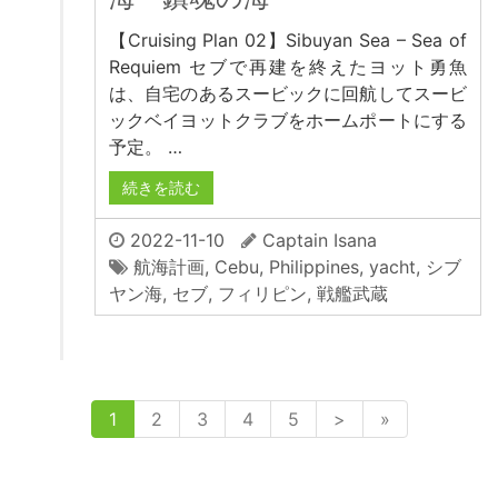
【Cruising Plan 02】Sibuyan Sea – Sea of
Requiem セブで再建を終えたヨット勇魚
は、自宅のあるスービックに回航してスービ
ックベイヨットクラブをホームポートにする
予定。 …
続きを読む
2022-11-10
Captain Isana
航海計画
,
Cebu
,
Philippines
,
yacht
,
シブ
ヤン海
,
セブ
,
フィリピン
,
戦艦武蔵
1
2
3
4
5
>
»