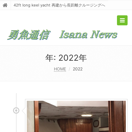
42ft long keel yacht 再建から長距離クルージングへ
Togg
navig
年:
2022年
HOME
2022