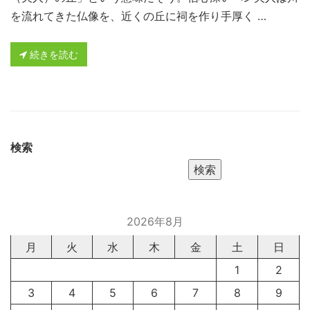
を流れてきた仏像を、近くの丘に祠を作り手厚く …
続きを読む
検索
検索
2026年8月
月
火
水
木
金
土
日
1
2
3
4
5
6
7
8
9