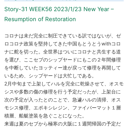
Story-31 WEEK56 2023/1/23 New Year –
Resumption of Restoration
コロナは未だ完全に制圧できている訳ではないが、ゼ
ロコロナ政策を堅持してきた中国もとうとうwithコロ
ナに舵を切った。全世界はついにコロナと共生する道
を選び、ここセブのシップヤードにもこの２年間修理
を中断していたヨッティー達が戻って修理を再開して
いるため、シップヤードは大忙しである。
2月中旬まで上架してハルを完全に乾燥させて、オスモ
シスや多数の傷の修理を行う予定だったが、上架台に
次の予定が入ったとのことで、急遽ハルの清掃、オス
モシス修理、エポキシレジン、ファイバーマット１層
積層、船艇塗装を急ぐことになった。
来週は夏のセブから極寒の大阪に１週間帰国の予定だ