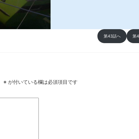
第43話へ
第
。
※
が付いている欄は必須項目です