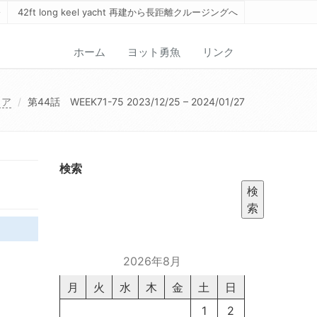
42ft long keel yacht 再建から長距離クルージングへ
ホーム
ヨット勇魚
リンク
トア
第44話 WEEK71-75 2023/12/25 – 2024/01/27
検索
検
索
2026年8月
月
火
水
木
金
土
日
1
2