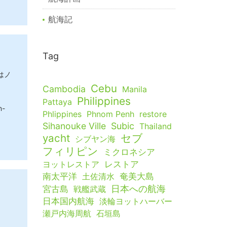
航海記
Tag
はノ
Cebu
Cambodia
Manila
Philippines
Pattaya
n-
Phlippines
Phnom Penh
restore
Sihanouke Ville
Subic
Thailand
yacht
セブ
シブヤン海
フィリピン
ミクロネシア
ヨットレストア
レストア
南太平洋
土佐清水
奄美大島
日本への航海
宮古島
戦艦武蔵
日本国内航海
淡輪ヨットハーバー
瀬戸内海周航
石垣島