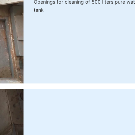
Openings for cleaning of 500 liters pure wat
tank