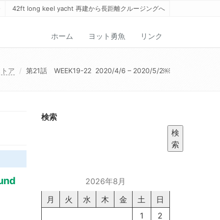
42ft long keel yacht 再建から長距離クルージングへ
ホーム
ヨット勇魚
リンク
ストア
第21話 WEEK19-22 2020/4/6 – 2020/5/2￼
検索
検
索
und
2026年8月
月
火
水
木
金
土
日
1
2