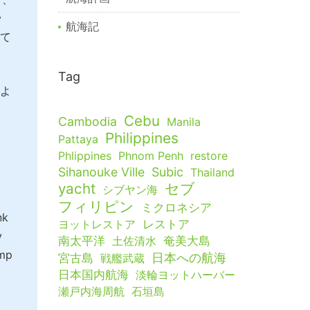
ッ
航海記
て
Tag
よ
Cebu
Cambodia
Manila
Philippines
Pattaya
Phlippines
Phnom Penh
restore
Sihanouke Ville
Subic
Thailand
yacht
セブ
シブヤン海
フィリピン
ミクロネシア
nk
ヨットレストア
レストア
y
南太平洋
土佐清水
奄美大島
ump
日本への航海
宮古島
戦艦武蔵
日本国内航海
淡輪ヨットハーバー
瀬戸内海周航
石垣島