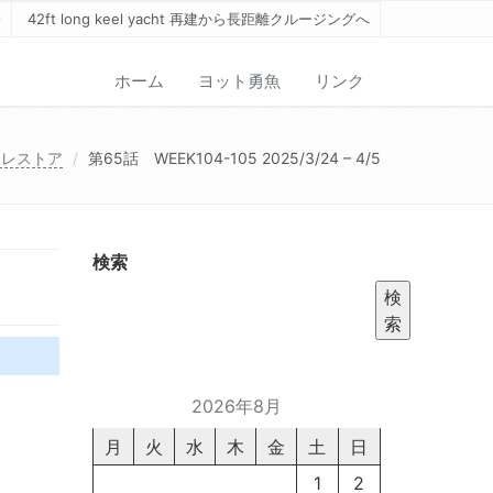
42ft long keel yacht 再建から長距離クルージングへ
ホーム
ヨット勇魚
リンク
トレストア
第65話 WEEK104-105 2025/3/24 – 4/5
検索
検
索
2026年8月
月
火
水
木
金
土
日
1
2