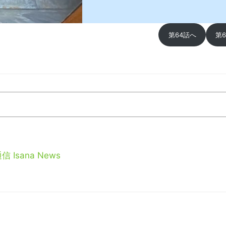
第64話へ
第
信 Isana News