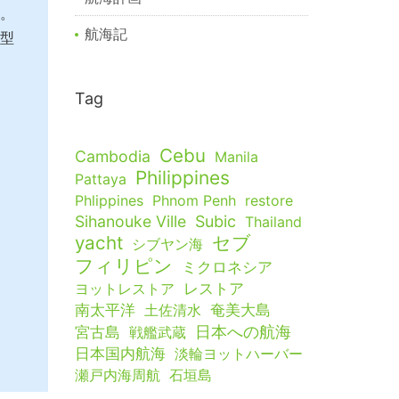
。
航海記
型
Tag
Cebu
Cambodia
Manila
Philippines
Pattaya
Phlippines
Phnom Penh
restore
Sihanouke Ville
Subic
Thailand
yacht
セブ
シブヤン海
フィリピン
ミクロネシア
ヨットレストア
レストア
南太平洋
土佐清水
奄美大島
日本への航海
宮古島
戦艦武蔵
日本国内航海
淡輪ヨットハーバー
瀬戸内海周航
石垣島