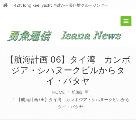
42ft long keel yacht 再建から長距離クルージングへ
Togg
navig
【航海計画 06】タイ湾 カンボ
ジア・シハヌークビルからタ
イ・パタヤ
HOME
航海計画
【航海計画 06】タイ湾 カンボジア・シハヌークビルから
タイ・パタヤ