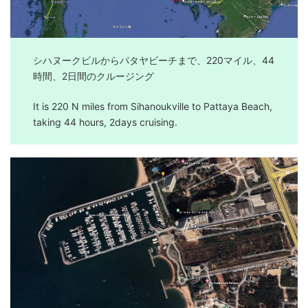
シハヌークビルからパタヤビーチまで、220マイル、44
時間、2日間のクルージング
It is 220 N miles from Sihanoukville to Pattaya Beach,
taking 44 hours, 2days cruising.