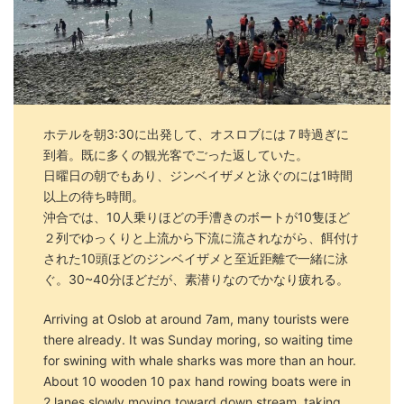
ホテルを朝3:30に出発して、オスロブには７時過ぎに
到着。既に多くの観光客でごった返していた。
日曜日の朝でもあり、ジンベイザメと泳ぐのには1時間
以上の待ち時間。
沖合では、10人乗りほどの手漕きのボートが10隻ほど
２列でゆっくりと上流から下流に流されながら、餌付け
された10頭ほどのジンベイザメと至近距離で一緒に泳
ぐ。30~40分ほどだが、素潜りなのでかなり疲れる。
Arriving at Oslob at around 7am, many tourists were
there already. It was Sunday moring, so waiting time
for swining with whale sharks was more than an hour.
About 10 wooden 10 pax hand rowing boats were in
2 lanes slowly moving toward down stream, taking